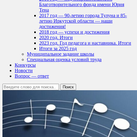
Благотворительного фонда имени Юрия
Тена
2017 год — 90-летию города Тулуна и 85-
летию Иркутской области — наши
достижения!
2018 год — успехи и достижения
2020 год. Итоги
2023 год. Год педагога и наставника. Итоги
Итоги за 2025 год
Муниципальное задание школы
Специальная оценка условий труда
Конкурсы
Новости
Вопрос — ответ