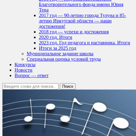
Благотворительного фонда имени Юрия
Тена
2017 год — 90-летию города Тулуна и 85-
летию Иркутской области — наши
достижения!
2018 год — успехи и достижения
2020 год. Итоги
2023 год. Год педагога и наставника. Итоги
Итоги за 2025 год
Муниципальное задание школы
Специальная оценка условий труда
Конкурсы
Новости
Вопрос — ответ