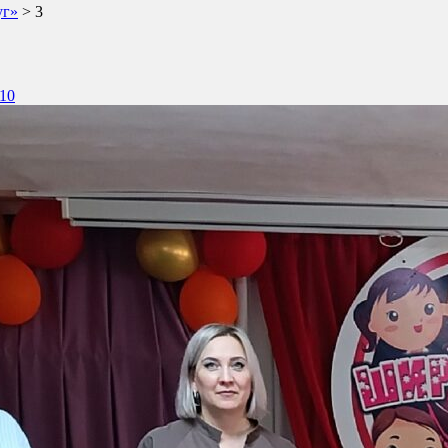
уг»
>
3
410