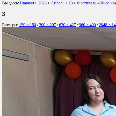
Вы здесь:
Главная
>
2026
>
Апрель
>
13
>
Фестиваль «Шире кр
3
Размеры:
150 × 150
/
300 × 207
/
620 × 427
/
960 × 400
/
2048 × 1